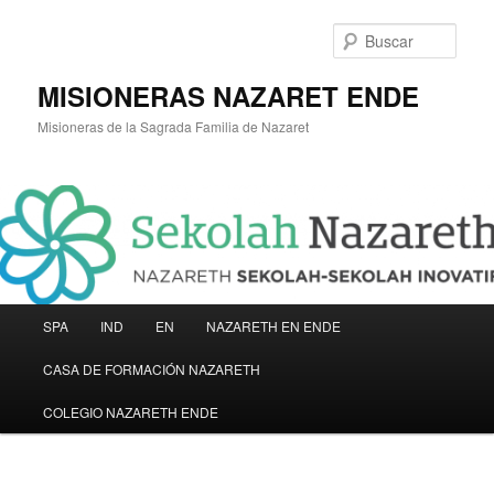
Ir
al
Busc
contenido
principal
MISIONERAS NAZARET ENDE
Misioneras de la Sagrada Familia de Nazaret
Menú
SPA
IND
EN
NAZARETH EN ENDE
principal
CASA DE FORMACIÓN NAZARETH
COLEGIO NAZARETH ENDE