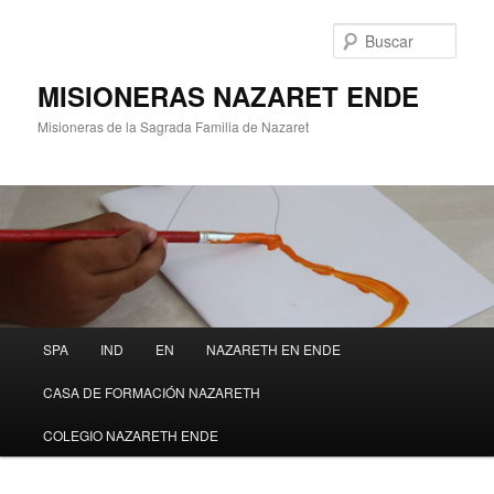
Ir
al
Busc
contenido
principal
MISIONERAS NAZARET ENDE
Misioneras de la Sagrada Familia de Nazaret
Menú
SPA
IND
EN
NAZARETH EN ENDE
principal
CASA DE FORMACIÓN NAZARETH
COLEGIO NAZARETH ENDE