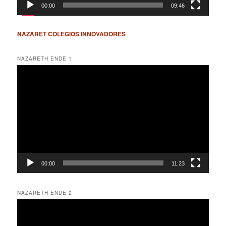
00:00
09:46
NAZARET COLEGIOS INNOVADORES
NAZARETH ENDE 1
Reproductor
de
vídeo
00:00
11:23
NAZARETH ENDE 2
Reproductor
de
vídeo