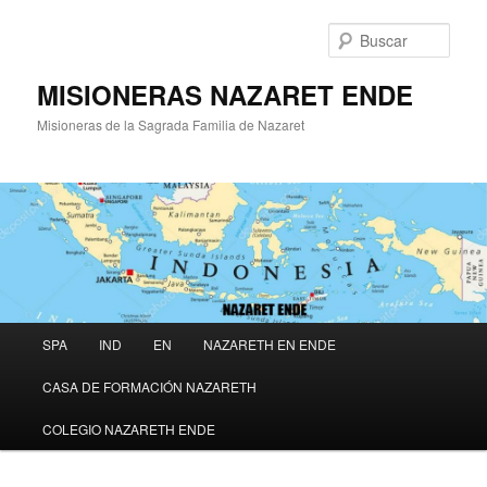
Ir
al
Busc
contenido
principal
MISIONERAS NAZARET ENDE
Misioneras de la Sagrada Familia de Nazaret
Menú
SPA
IND
EN
NAZARETH EN ENDE
principal
CASA DE FORMACIÓN NAZARETH
COLEGIO NAZARETH ENDE