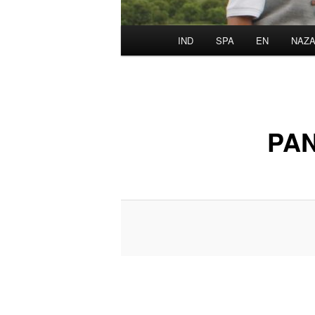
Menu
IND
SPA
EN
NAZA
utama
PA