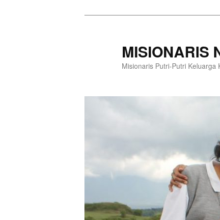
Langsung
ke
konten
MISIONARIS
utama
Misionaris Putri-Putri Keluarg