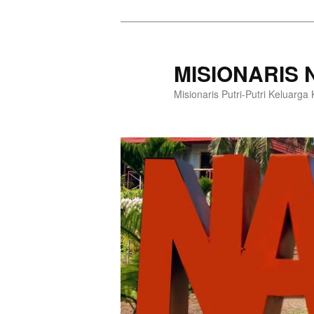
Langsung
ke
konten
MISIONARIS
utama
Misionaris Putri-Putri Keluarg