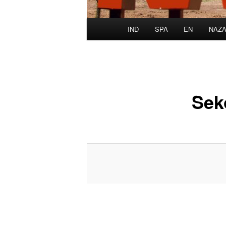
Menu
IND
SPA
EN
NAZA
utama
Sek