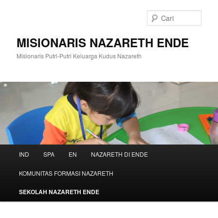
Langsung
ke
Cari
konten
utama
MISIONARIS NAZARETH ENDE
Misionaris Putri-Putri Keluarga Kudus Nazareth
Menu
IND
SPA
EN
NAZARETH DI ENDE
utama
KOMUNITAS FORMASI NAZARETH
SEKOLAH NAZARETH ENDE