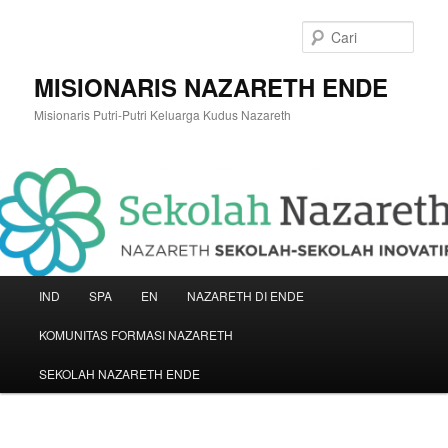
Langsung
ke
Cari
konten
utama
MISIONARIS NAZARETH ENDE
Misionaris Putri-Putri Keluarga Kudus Nazareth
Menu
IND
SPA
EN
NAZARETH DI ENDE
utama
KOMUNITAS FORMASI NAZARETH
SEKOLAH NAZARETH ENDE